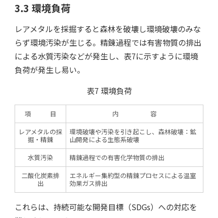
3.3 環境負荷
レアメタルを採掘すると森林を破壊し環境破壊のみな
らず環境汚染が生じる。精錬過程では有害物質の排出
による水質汚染などが発生し、表7に示すように環境
負荷が発生し易い。
表7 環境負荷
項 目
内 容
レアメタルの採
環境破壊や汚染を引き起こし、森林破壊：鉱
掘・精錬
山開発による生態系破壊
水質汚染
精錬過程での有害化学物質の排出
二酸化炭素排
エネルギー集約型の精錬プロセスによる温室
出
効果ガス排出
これらは、持続可能な開発目標（SDGs）への対応を