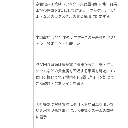
求人
泰和電気工業はレアメタル集荷量増加に伴い群馬
工場の倉庫を2倍にして対応し、ニッケル、コバ
ルトなどのレアメタルの集荷量増に対応する
中国政府は2021年のレアアースの生産枠を16.8万
トンに設定したと公表した
秩父回収資源は廃棄電子機器から金・銀・パラ
ジウムなどの貴金属を回収する事業を開始。3.5
億円を投じて電子機器を1時間に約1トン処理で
きる破砕・選別ラインを導入
阪神機器は電極触媒に高コストな白金を用いな
い純水素型燃料電池による発電システムの開発
に着手