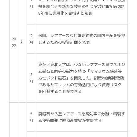
月
熱を組合せた新たな技術の社会実装に取組み202
8年頃に実用化を目指すと発表
2
米国、レアアースなど重要鉱物の国内生産を後押
20
年
月
しするための投資計画を発表
22
東芝／東北大学は、少ないレアアース量でネオジ
ム磁石と同等の磁力を持つ「サマリウム鉄系等
3
方性ボンド磁石」を開発した。副産物(余剰資源)
ログイン
月
であるサマリウムの有効活用により資源リスク
を回避することができる
5
廃磁石から重レアアースを高効率に分離・精製す
月
る技術開発に経済産業省が支援する