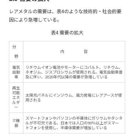
レアメタルの需要は、表4のような技術的・社会的要
因により急増している。
表4 需要の拡大
分
内 容
野
電気
リチウムイオン電池やモーターにコバルト、リチウム、
自動
ネオジム、ジスプロシウムが使用される。電気自動車普
車
及に伴い、2020年代以降の需要が急増している
ツール/設備
再生
可能
太陽光パネルにインジウム、風力発電にレアアースが使
エネ
用される
ルギ
ー
スマートフォンやパソコンの半導体にガリウムやタンタ
IT機
ルが不可欠である。日本では人口の90％以上がスマー
器
トフォンを使用し、半導体需要が増加している