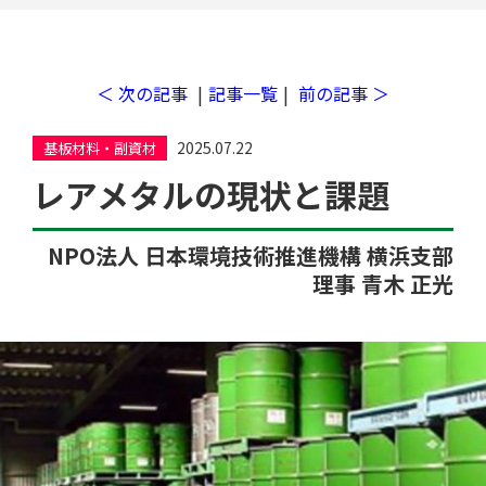
＜ 次の記事
|
記事一覧
|
前の記事 ＞
一括見積り
2025.07.22
基板材料・副資材
レアメタルの現状と課題
NPO法人 日本環境技術推進機構 横浜支部
理事 青木 正光