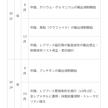
8
中国、ガリウム・ゲルマニウムの輸出規制開始
月
20
年
23
中国、黒鉛（グラファイト）の輸出規制開始
12
月
中国、レアアース磁石等の製造技術の輸出禁止・
制限技術リスト改正・即日施行
9
中国、アンチモンの輸出規制開始
月
20
年
24
中国、レアアース管理条約を施行（10月1日）。
10
全レアメタルに適用・採掘総量規制・トレーサビ
月
リティ強化