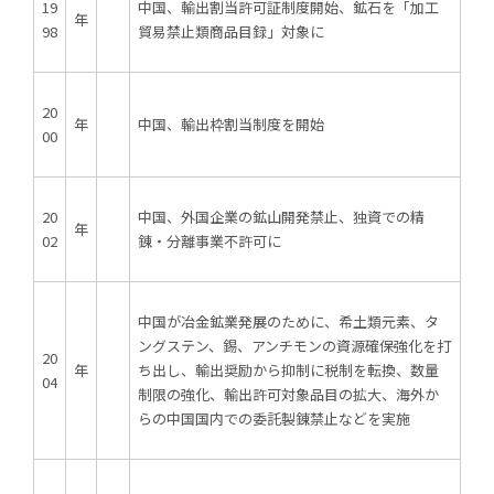
19
中国、輸出割当許可証制度開始、鉱石を「加工
年
98
貿易禁止類商品目録」対象に
開発サポートのお願い
20
年
中国、輸出枠割当制度を開始
00
20
中国、外国企業の鉱山開発禁止、独資での精
年
02
錬・分離事業不許可に
中国が冶金鉱業発展のために、希土類元素、タ
ングステン、錫、アンチモンの資源確保強化を打
20
年
ち出し、輸出奨励から抑制に税制を転換、数量
04
制限の強化、輸出許可対象品目の拡大、海外か
らの中国国内での委託製錬禁止などを実施