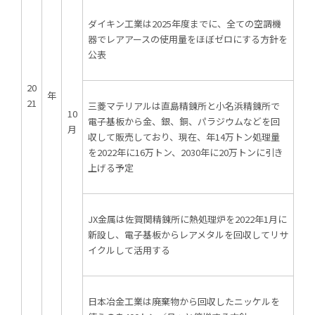
ダイキン工業は2025年度までに、全ての空調機
器でレアアースの使用量をほぼゼロにする方針を
公表
20
年
21
三菱マテリアルは直島精錬所と小名浜精錬所で
10
電子基板から金、銀、銅、パラジウムなどを回
月
収して販売しており、現在、年14万トン処理量
を2022年に16万トン、2030年に20万トンに引き
上げる予定
JX金属は佐賀関精錬所に熱処理炉を2022年1月に
新設し、電子基板からレアメタルを回収してリサ
イクルして活用する
日本冶金工業は廃棄物から回収したニッケルを