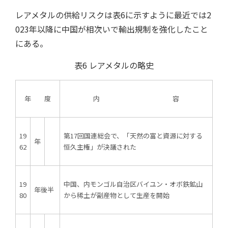
レアメタルの供給リスクは表6に示すように最近では2
023年以降に中国が相次いで輸出規制を強化したこと
にある。
表6 レアメタルの略史
年 度
内 容
19
第17回国連総会で、「天然の富と資源に対する
年
62
恒久主権」が決議された
19
中国、内モンゴル自治区バイユン・オボ鉄鉱山
年後半
80
から稀土が副産物として生産を開始