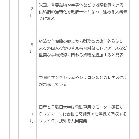
米国、重要鉱物や半導体などの戦略物資を巡る
2
供給網の強靭化を政府一体となって進める大統領
月
令に署名
経済安全保障の観点から財務省は改正外為法に
8
よる外国人投資の重点審査対象にレアアースなど
月
重要な鉱物資源に関わる業種を追加すると発表
中国産マグネシウムやシリコンなどのレアメタル
が急騰している
日産と早稲田大学は電動車用のモーター磁石か
9
らレアアース化合物を高純度で効率良く回収する
月
リサイクル技術を共同開発