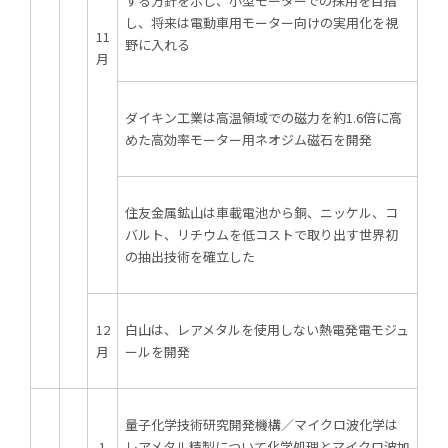
する方針を示し、小型モーターでの採用を目指
し、将来は電動車用モーター向けの実用化を視
11
野に入れる
月
ダイキン工業は高温領域での磁力を約1.6倍に高
めた高効率モーター用ネオジム磁石を開発
住友金属鉱山は車載電池から銅、ニッケル、コ
バルト、リチウムを低コストで取り出す世界初
の抽出技術を確立した
12
白山は、レアメタルを使用しない熱電発電モジュ
月
ールを開発
量子化学技術研究開発機構／マイクロ波化学は
1
レアメタル精製について化学処理とマイクロ波加