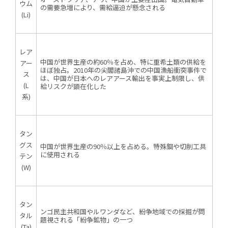
ウム
の需要急増により、需給逼迫が懸念される
(Li)
特集記事
レア
中国が世界生産の約60％を占め、特に重希土類の供給を
アー
ほぼ独占。2010年の尖閣諸島沖での中国漁船衝突事件で
ス
は、中国が日本へのレアアース輸出を事実上制限し、供
(L
給リスクが顕在化した
系)
タン
グス
中国が世界生産の90％以上を占める。特殊鋼や切削工具
に使用される
テン
(W)
タン
ンゴ民主共和国やルワンダなど、紛争地域での採掘が問
タル
題視される「紛争鉱物」の一つ
(Ta)