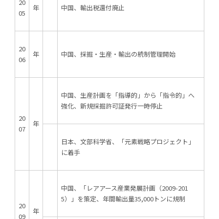
20
年
中国、輸出税還付廃止
05
20
年
中国、採掘・生産・輸出の統制管理開始
06
中国、生産計画を「指導的」から「指令的」へ
強化、新規採掘許可証発行一時停止
20
年
07
日本、文部科学省、「元素戦略プロジェクト」
に着手
中国、「レアアース産業発展計画（2009-201
5）」を策定、年間輸出量35,000トンに規制
20
年
09