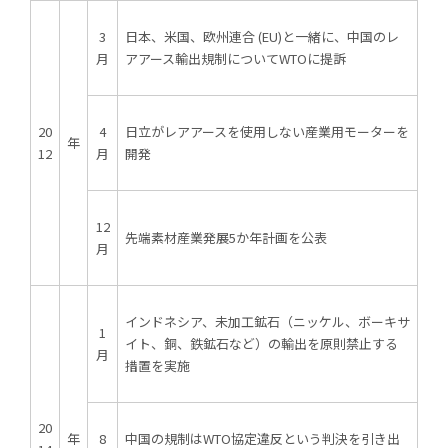
3
日本、米国、欧州連合 (EU)と一緒に、中国のレ
月
アアース輸出規制についてWTOに提訴
20
4
日立がレアアースを使用しない産業用モーターを
年
12
月
開発
12
先端素材産業発展5か年計画を公表
月
インドネシア、未加工鉱石（ニッケル、ボーキサ
1
イト、銅、鉄鉱石など）の輸出を原則禁止する
月
措置を実施
20
年
8
中国の規制はWTO協定違反という判決を引き出