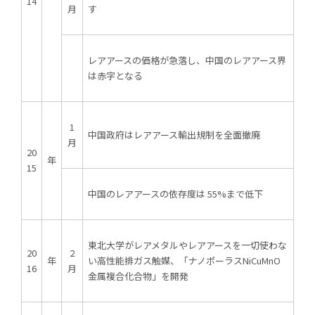
14
月
す
レアアースの価格が急落し、中国のレアアース界
は赤字となる
1
中国政府はレアアース輸出規制を全面撤廃
月
20
年
15
中国のレアアースの依存度は 55%まで低下
よくある質問
東北大学がレアメタルやレアアースを一切使わな
20
2
年
い高性能排ガス触媒、「ナノポーラスNiCuMnO
16
月
金属複合化合物」を開発