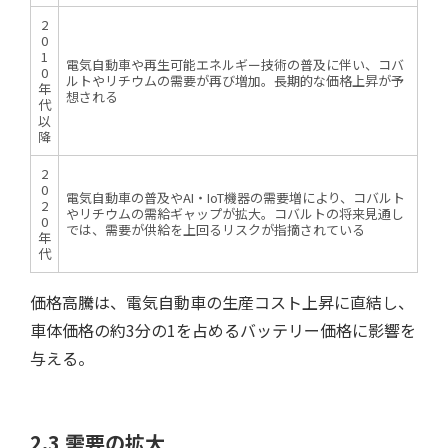
2
0
1
電気自動車や再生可能エネルギー技術の普及に伴い、コバ
0
ルトやリチウムの需要が再び増加。長期的な価格上昇が予
年
想される
代
以
降
2
0
電気自動車の普及やAI・IoT機器の需要増により、コバルト
2
やリチウムの需給ギャップが拡大。コバルトの将来見通し
0
では、需要が供給を上回るリスクが指摘されている
年
代
価格高騰は、電気自動車の生産コスト上昇に直結し、
車体価格の約3分の1を占めるバッテリー価格に影響を
与える。
2.3 需要の拡大