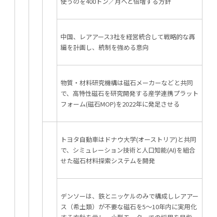
使うのを400トン／月へと倍増する方針
中国、レアアース3社を経営統合して戦略的な再
編を計画し、統制を強める意向
広告配信のご案内
物質・材料研究機構は磁石メーカーなどと共同
で、高特性磁石を研究開発する産学連携プラット
フォーム(磁石MOP)を2022年に発足させる
トヨタ自動車はドナウ大学(オーストリア)と共同
で、シミュレーション技術と人口知能(AI)を組合
せた磁石材料探索システムを開発
デンソーは、鉄とニッケルのみで構成しレアアー
ス（希土類）が不要な磁石を5～10年内に実用化