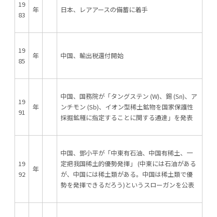
19
年
日本、レアアースの備蓄に着手
83
19
年
中国、輸出税還付開始
85
中国、国務院が「タングステン (W)、錫 (Sn)、ア
19
年
ンチモン (Sb)、イオン型稀土鉱物を国家保護性
91
採掘鉱種に指定することに関する通達」を発表
中国、鄧小平が「中東有石油、中国有稀土、一
19
定把我国稀土的優勢発揮」 (中東には石油がある
年
92
が、中国には稀土類がある。中国は稀土類で優
勢を発揮できるだろう)というスローガンを公表