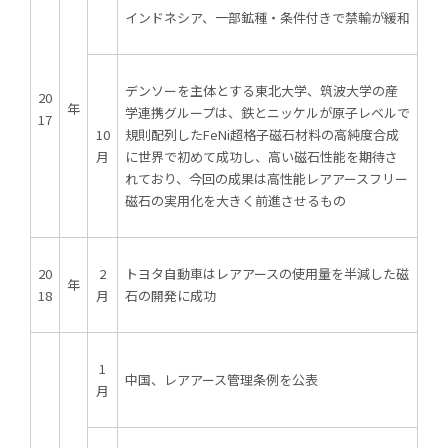
インドネシア、一部鉱種・条件付きで禁輸が緩和
デンソーを主体とする東北大学、筑波大学の産
20
年
学連携グループは、鉄とニッケルが原子レベルで
17
10
規則配列したFeNi超格子磁石材料の高純度合成
月
に世界で初めて成功し、高い磁石性能を期待さ
れており、今回の成果は高性能レアアースフリー
磁石の実用化を大きく前進させるもの
20
2
トヨタ自動車はレアアースの使用量を半減した磁
年
18
月
石の開発に成功
1
中国、レアアース管理条例を公表
月