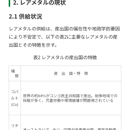
2. レアメタルの現状
2.1 供給状況
レアメタルの供給は、産出国の偏在性や地政学的要因
により不安定で、以下の表2に主要なレアメタルの産
出国とその特徴を示す。
表2 レアメタルの産出国の特徴
種
産 出 国・特 徴
類
コバ
世界の約64％がコンゴ民主共和国で産出。紛争地域での
ルト
採掘が多く、児童労働や環境破壊が問題視されている
(Co)
リチ
オーストラリア、チリ、中国が主要産出国。電気自動車