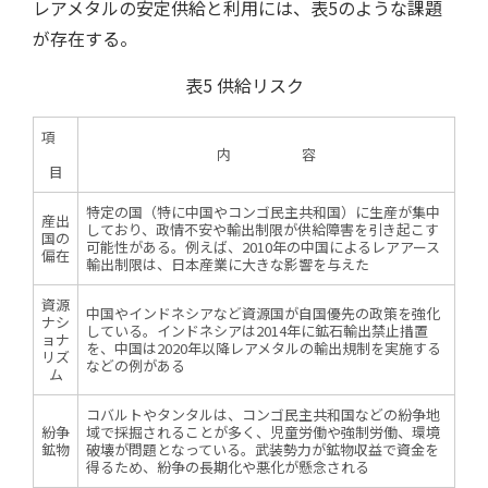
レアメタルの安定供給と利用には、表5のような課題
が存在する。
表5 供給リスク
項
内 容
目
特定の国（特に中国やコンゴ民主共和国）に生産が集中
産出
しており、政情不安や輸出制限が供給障害を引き起こす
国の
可能性がある。例えば、2010年の中国によるレアアース
偏在
輸出制限は、日本産業に大きな影響を与えた
資源
中国やインドネシアなど資源国が自国優先の政策を強化
ナシ
している。インドネシアは2014年に鉱石輸出禁止措置
ョナ
を、中国は2020年以降レアメタルの輸出規制を実施する
リズ
などの例がある
ム
コバルトやタンタルは、コンゴ民主共和国などの紛争地
紛争
域で採掘されることが多く、児童労働や強制労働、環境
鉱物
破壊が問題となっている。武装勢力が鉱物収益で資金を
取材予定
得るため、紛争の長期化や悪化が懸念される