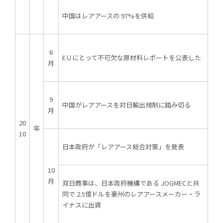
中国はレアアースの 97%を供給
6
EＵにとって不可欠な原材料レポートを公表した
月
9
中国がレアアースを対日輸出規制に踏み切る
初めての方へ
月
20
年
10
日本政府が「レアアース総合対策」を発表
10
月
双日商事は、日本政府機構である JOGMECと共
同で 2.5億ドルを豪州のレアアースメーカー・ラ
イナスに出資