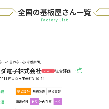
全国の基板屋さん一覧
Factory List
ないと言わない技術者集団」
-点
ーダ電子株式会社
総合評価:
求人中
-0011 西東京市田無町3-10-14
業務
基板設計
基板製造
基板実装
調達
調達代行
あり
社内在庫
あり