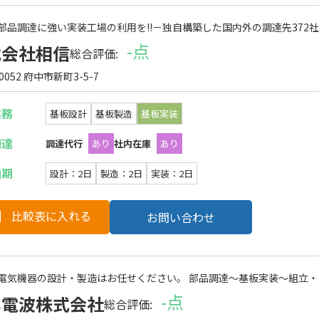
部品調達に強い実装工場の利用を!!－独自構築した国内外の調達先372
-点
式会社相信
総合評価:
-0052 府中市新町3-5-7
業務
基板設計
基板製造
基板実装
調達
調達代行
あり
社内在庫
あり
納期
設計：2日
製造：2日
実装：2日
比較表に入れる
お問い合わせ
電気機器の設計・製造はお任せください。 部品調達～基板実装～組立
-点
本電波株式会社
総合評価: