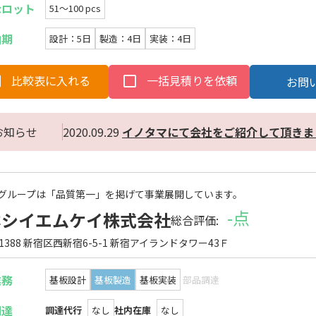
なロット
51〜100 pcs
納期
設計：5日
製造：4日
実装：4日
比較表に入れる
一括見積りを依頼
お問
お知らせ
2020.09.29
イノタマにて会社をご紹介して頂きま
グループは「品質第一」を掲げて事業展開しています。
-点
本シイエムケイ株式会社
総合評価:
-1388 新宿区西新宿6-5-1 新宿アイランドタワー43Ｆ
業務
基板設計
基板製造
基板実装
部品調達
調達
調達代行
なし
社内在庫
なし