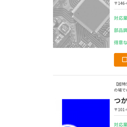
〒146
対応
部品
得意
【超特
の場で
つ
〒101
対応