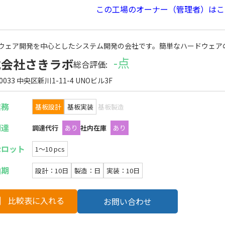
この工場のオーナー（管理者）はこ
ウェア開発を中心としたシステム開発の会社です。簡単なハードウェア
-点
式会社さきラボ
総合評価:
-0033 中央区新川1-11-4 UNOビル3F
業務
基板設計
基板実装
基板製造
調達
調達代行
あり
社内在庫
あり
なロット
1〜10 pcs
納期
設計：10日
製造：日
実装：10日
比較表に入れる
お問い合わせ