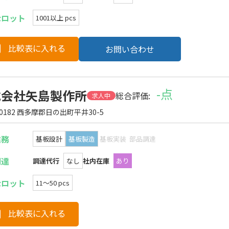
なロット
1001以上 pcs
比較表に入れる
お問い合わせ
-点
式会社矢島製作所
総合評価:
求人中
-0182 西多摩郡日の出町平井30-5
業務
基板設計
基板製造
基板実装
部品調達
調達
調達代行
なし
社内在庫
あり
なロット
11〜50 pcs
比較表に入れる