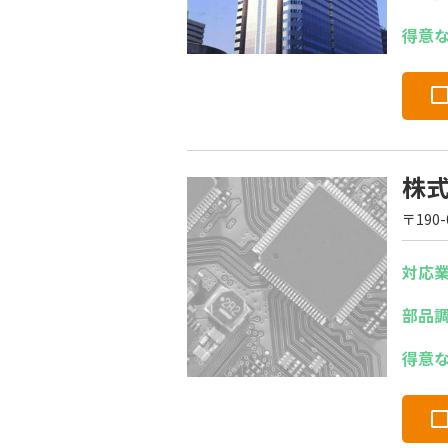
得意
株
〒190
対応
部品
得意