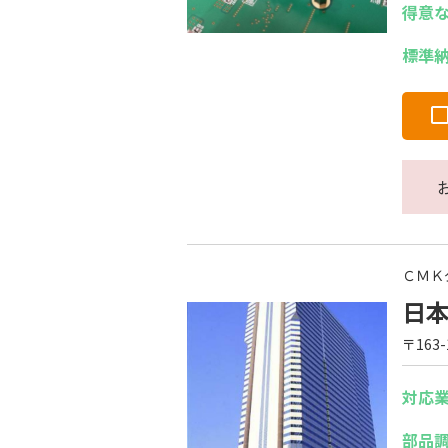
得意
標準
ＣＭＫ
日
〒163
対応
部品