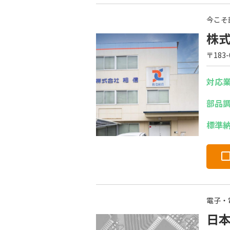
今こそ
株
〒183
対応
部品
標準
電子・
日