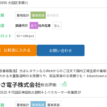
-0095 大田区多摩川
業務
基板設計
基板実装
基板製造
調達
調達代行
あり
社内在庫
なし
なロット
51〜100 pcs
比較表に入れる
お問い合わせ
急基板製造】きばんタウンならWebからのご注文で国内工場生産の基板
わかる大量製造時のお見積りや、部品実装のお見積りも！ kibantown.
-点
かさ電子株式会社
総合評価:
-0025 千代田区神田佐久間町4-1 ベラカーサー秋葉原2F
業務
基板設計
基板製造
基板実装