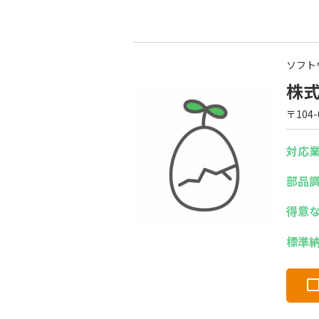
ソフト
株
〒104
対応
部品
得意
標準