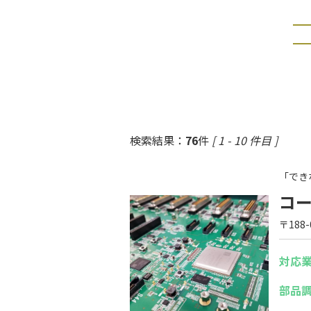
検索結果：
76
件
[ 1 - 10 件目 ]
「でき
コ
〒188
対応
部品