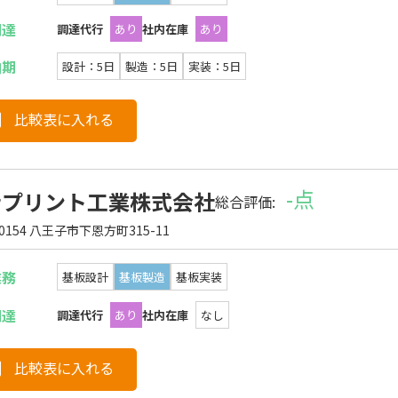
調達
調達代行
あり
社内在庫
あり
納期
設計：5日
製造：5日
実装：5日
比較表に入れる
-点
士プリント工業株式会社
総合評価:
-0154 八王子市下恩方町315-11
業務
基板設計
基板製造
基板実装
調達
調達代行
あり
社内在庫
なし
比較表に入れる