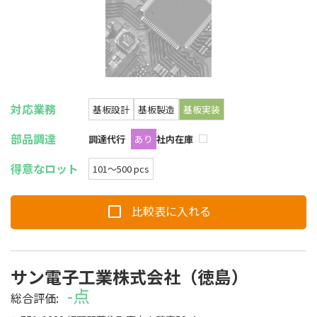
対応業務
基板設計
基板製造
基板実装
部品調達
調達代行
あり
社内在庫
得意なロット
101〜500 pcs
比較表に入れる
特集記事
サン電子工業株式会社（徳島）
-点
総合評価: