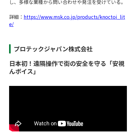
し、多様な業種から問い合わせや発注を受けている。
取材予定
詳細：
https://www.msk.co.jp/products/knoctoi_lit
e/
プロテックジャパン株式会社
日本初！遠隔操作で街の安全を守る「安視
んボイス」