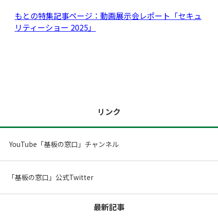
もとの特集記事ページ：動画展示会レポート「セキュ
リティーショー 2025」
ツール/設備
リンク
YouTube「基板の窓口」チャンネル
「基板の窓口」公式Twitter
取材予定
最新記事