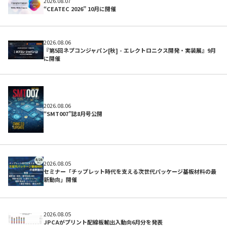
2026.08.07
開発サポートのお願い
“CEATEC 2026” 10月に開催
2026.08.06
『第5回ネプコンジャパン[秋] - エレクトロニクス開発・実装展』9月
に開催
2026.08.06
“SMT007”誌8月号公開
2026.08.05
セミナー「チップレット時代を支える次世代パッケージ基板材料の最
新動向」開催
初めての方へ
2026.08.05
JPCAがプリント配線板輸出入動向6月分を発表