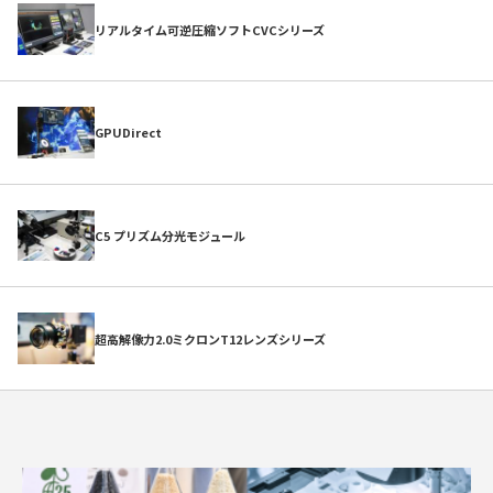
初めての方へ
リアルタイム可逆圧縮ソフトCVCシリーズ
GPUDirect
C5 プリズム分光モジュール
よくある質問
超高解像力2.0ミクロンT12レンズシリーズ