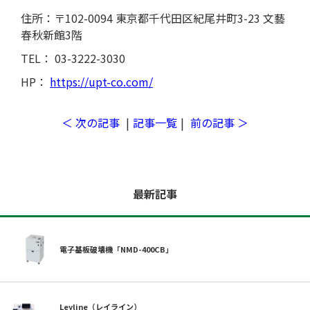
住所：〒102-0094 東京都千代田区紀尾井町3-23 文藝
春秋新館3階
TEL： 03-3222-3030
HP：
https://upt-co.com/
＜ 次の記事
|
記事一覧
|
前の記事 ＞
最新記事
取材予定
電子基板破壊機「NMD-400CB」
Leyline（レイライン）