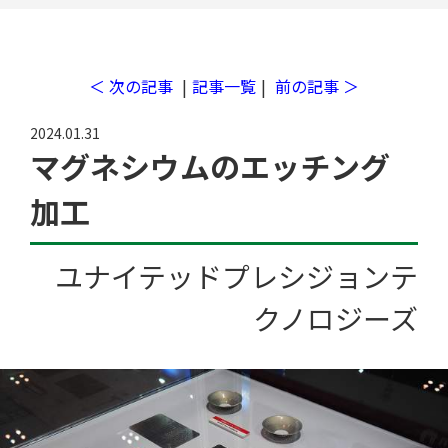
工場検索
＜ 次の記事
|
記事一覧
|
前の記事 ＞
2024.01.31
マグネシウムのエッチング
加工
ユナイテッドプレシジョンテ
クノロジーズ
クチコミ