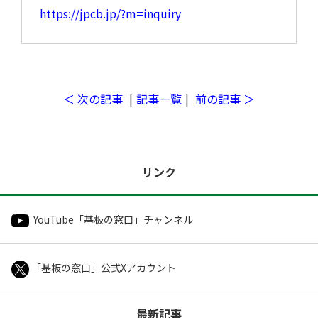
https://jpcb.jp/?m=inquiry
開発サポートのお願い
＜ 次の記事
|
記事一覧
|
前の記事 ＞
リンク
YouTube「基板の窓口」チャンネル
「基板の窓口」公式Xアカウント
初めての方へ
最新記事