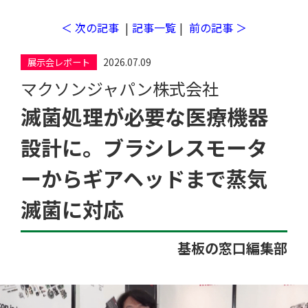
＜ 次の記事
|
記事一覧
|
前の記事 ＞
2026.07.09
展示会レポート
マクソンジャパン株式会社
工場検索
滅菌処理が必要な医療機器
設計に。ブラシレスモータ
ーからギアヘッドまで蒸気
滅菌に対応
基板の窓口編集部