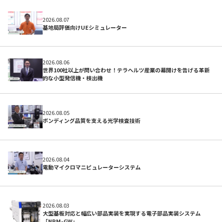
2026.08.07
基地局評価向けUEシミュレーター
2026.08.06
世界100社以上が問い合わせ！テラヘルツ産業の幕開けを告げる革新
的な小型発信機・検出機
2026.08.05
ボンディング品質を支える光学検査技術
よくある質問
2026.08.04
電動マイクロマニピュレーターシステム
2026.08.03
大型基板対応と幅広い部品実装を実現する電子部品実装システム
「NPM-GW」