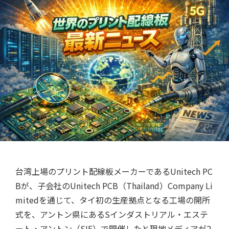
クチコミ
台湾上場のプリント配線板メーカーであるUnitech PC
Bが、子会社のUnitech PCB（Thailand）Company Li
mitedを通じて、タイ初の生産拠点となる工場の開所
式を、アントン県にあるSインダストリアル・エステ
ート・アントン（SIE）で開催したと現地メディアが2