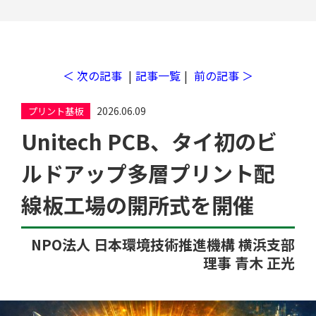
＜ 次の記事
|
記事一覧
|
前の記事 ＞
2026.06.09
プリント基板
Unitech PCB、タイ初のビ
ルドアップ多層プリント配
工場検索
線板工場の開所式を開催
NPO法人 日本環境技術推進機構 横浜支部
理事 青木 正光