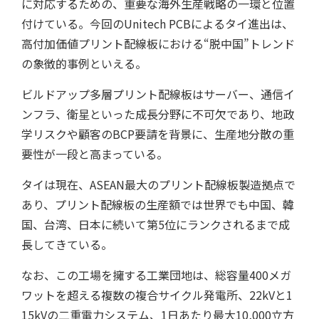
に対応するための、重要な海外生産戦略の一環と位置
付けている。今回のUnitech PCBによるタイ進出は、
高付加価値プリント配線板における“脱中国”トレンド
の象徴的事例といえる。
ビルドアップ多層プリント配線板はサーバー、通信イ
ンフラ、衛星といった成長分野に不可欠であり、地政
学リスクや顧客のBCP要請を背景に、生産地分散の重
取材予定
要性が一段と高まっている。
タイは現在、ASEAN最大のプリント配線板製造拠点で
あり、プリント配線板の生産額では世界でも中国、韓
国、台湾、日本に続いて第5位にランクされるまで成
長してきている。
なお、この工場を擁する工業団地は、総容量400メガ
ワットを超える複数の複合サイクル発電所、22kVと1
15kVの二重電力システム、1日あたり最大10,000立方