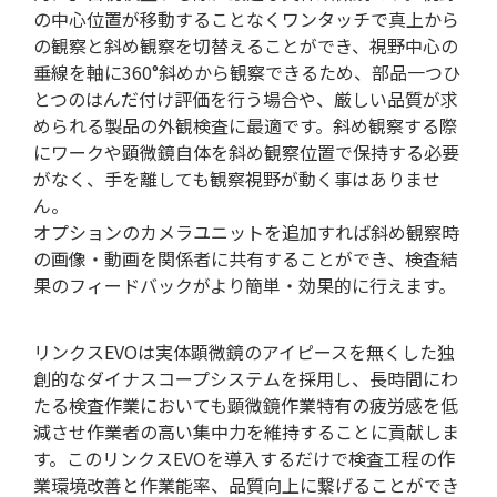
の中心位置が移動することなくワンタッチで真上から
用語集
の観察と斜め観察を切替えることができ、視野中心の
垂線を軸に360°斜めから観察できるため、部品一つひ
とつのはんだ付け評価を行う場合や、厳しい品質が求
められる製品の外観検査に最適です。斜め観察する際
にワークや顕微鏡自体を斜め観察位置で保持する必要
がなく、手を離しても観察視野が動く事はありませ
ん。
オプションのカメラユニットを追加すれば斜め観察時
の画像・動画を関係者に共有することができ、検査結
果のフィードバックがより簡単・効果的に行えます。
リンクスEVOは実体顕微鏡のアイピースを無くした独
創的なダイナスコープシステムを採用し、長時間にわ
たる検査作業においても顕微鏡作業特有の疲労感を低
減させ作業者の高い集中力を維持することに貢献しま
す。このリンクスEVOを導入するだけで検査工程の作
ツール/設備
業環境改善と作業能率、品質向上に繋げることができ