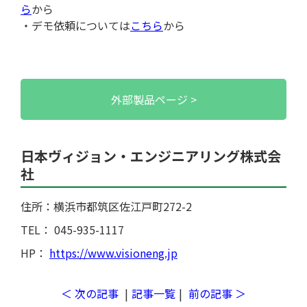
ら
から
・デモ依頼については
こちら
から
外部製品ページ
日本ヴィジョン・エンジニアリング株式会
社
住所：横浜市都筑区佐江戸町272-2
開発サポートのお願い
TEL： 045-935-1117
HP：
https://www.visioneng.jp
＜ 次の記事
|
記事一覧
|
前の記事 ＞