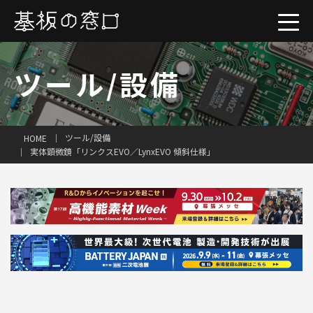
ツール/設備
ツール/設備
HOME
実体顕微鏡「リンクスEVO／LynxEVO 傾斜仕様」
一括見積り