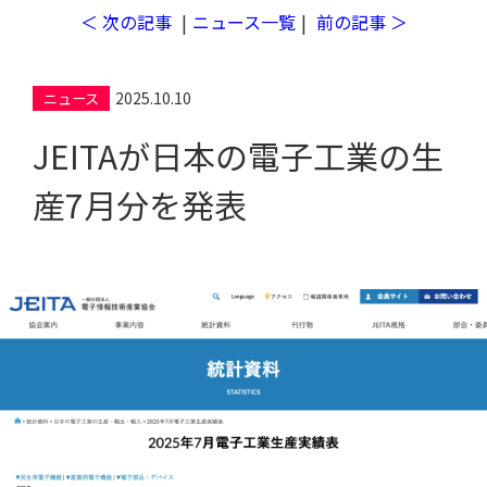
＜ 次の記事
|
ニュース一覧
|
前の記事 ＞
2025.10.10
ニュース
JEITAが日本の電子工業の生
工場検索
産7月分を発表