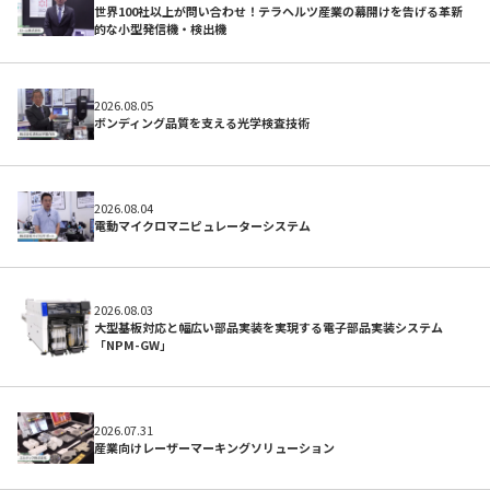
世界100社以上が問い合わせ！テラヘルツ産業の幕開けを告げる革新
的な小型発信機・検出機
2026.08.05
ボンディング品質を支える光学検査技術
2026.08.04
開発サポートのお願い
電動マイクロマニピュレーターシステム
2026.08.03
大型基板対応と幅広い部品実装を実現する電子部品実装システム
「NPM-GW」
2026.07.31
産業向けレーザーマーキングソリューション