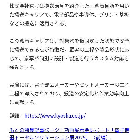
株式会社京写は搬送治具を紹介した。粘着樹脂を用い
た搬送キャリアで、電子部品や半導体、プリント基板
特集記事
などの搬送に活用される。
この粘着キャリアは、対象物を仮固定した状態で安全
に搬送できる点が特徴だ。顧客の工程や製品形状に応
じて、京写が個別に設計・製造を行うカスタム対応を
強みとする。
実際には、電子部品メーカーやセットメーカーの生産
工程で導入されており、搬送の安定化と作業効率向上
に貢献する。
用語集
詳細：
https://www.kyosha.co.jp/
もとの特集記事ページ：動画展示会レポート「電子機
器トータルソリューション展2025」（前編）