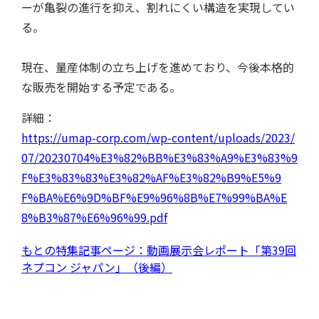
用語集
ーが亀裂の進行を抑え、割れにくい構造を実現してい
る。
現在、量産体制の立ち上げを進めており、今後本格的
な販売を開始する予定である。
詳細：
https://umap-corp.com/wp-content/uploads/2023/
07/20230704%E3%82%BB%E3%83%A9%E3%83%9
F%E3%83%83%E3%82%AF%E3%82%B9%E5%9
F%BA%E6%9D%BF%E9%96%8B%E7%99%BA%E
ツール/設備
8%B3%87%E6%96%99.pdf
もとの特集記事ページ：動画展示会レポート「第39回
ネプコン ジャパン」（後編）