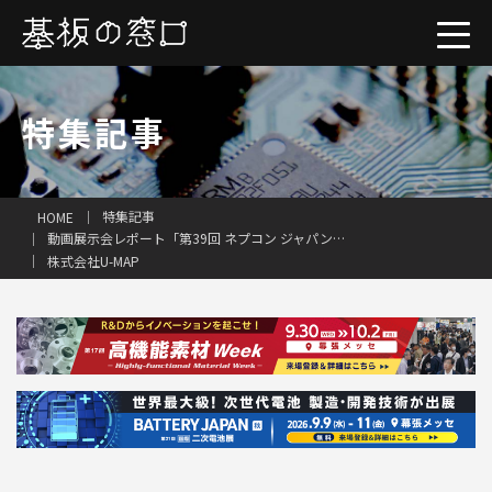
特集記事
特集記事
HOME
一括見積り
動画展示会レポート「第39回 ネプコン ジャパン」（後編）
株式会社U-MAP