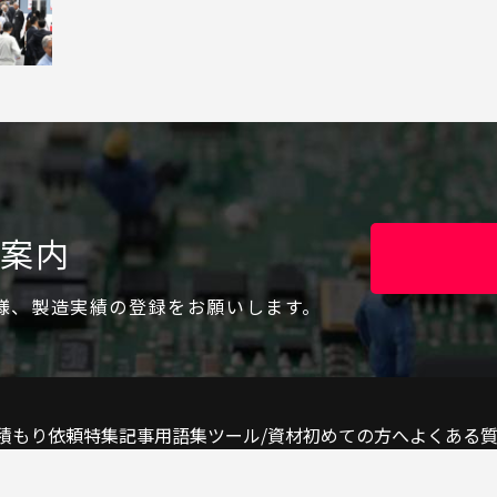
ご案内
様、製造実績の登録をお願いします。
積もり依頼
特集記事
用語集
ツール/資材
初めての方へ
よくある
取材予定
サポートのお願い
相互リンク
お知らせ
ニュース
お問い