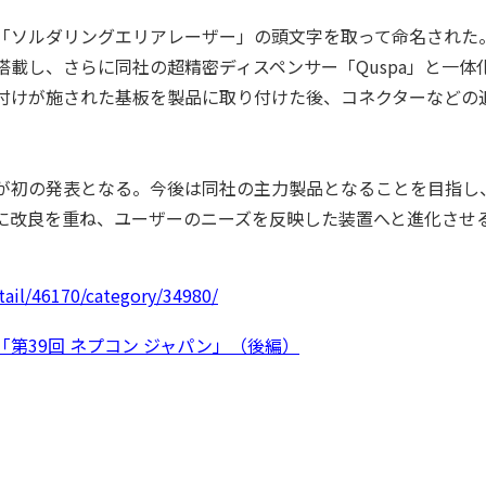
、「ソルダリングエリアレーザー」の頭文字を取って命名された
載し、さらに同社の超精密ディスペンサー「Quspa」と一体
付けが施された基板を製品に取り付けた後、コネクターなどの
が初の発表となる。今後は同社の主力製品となることを目指し
に改良を重ね、ユーザーのニーズを反映した装置へと進化させ
ail/46170/category/34980/
第39回 ネプコン ジャパン」（後編）