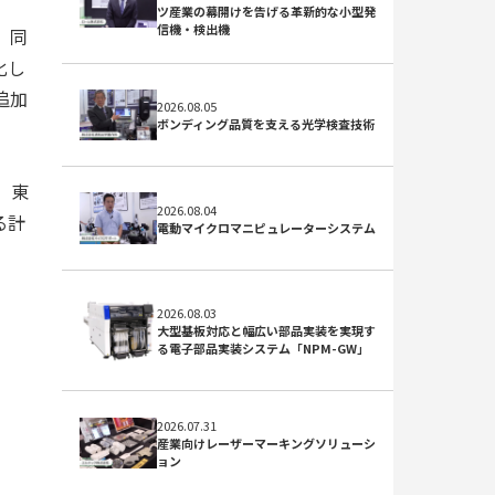
ツ産業の幕開けを告げる革新的な小型発
信機・検出機
。同
化し
追加
2026.08.05
ボンディング品質を支える光学検査技術
、東
2026.08.04
る計
電動マイクロマニピュレーターシステム
2026.08.03
大型基板対応と幅広い部品実装を実現す
る電子部品実装システム「NPM-GW」
2026.07.31
産業向けレーザーマーキングソリューシ
ョン