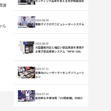
ボンディング品質を支える光学検査技術
周波
2026.08.04
電動マイクロマニピュレーターシステム
から
2026.08.03
大型基板対応と幅広い部品実装を実現す
る電子部品実装システム「NPM-GW」
2026.07.31
産業向けレーザーマーキングソリューシ
ョン
2026.07.30
高効率な半導体用「UV照射機」の紹介