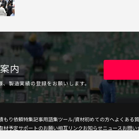
ご案内
様、製造実績の登録をお願いします。
積もり依頼
特集記事
用語集
ツール/資材
初めての方へ
よくある
取材予定
サポートのお願い
相互リンク
お知らせ
ニュース
お問い