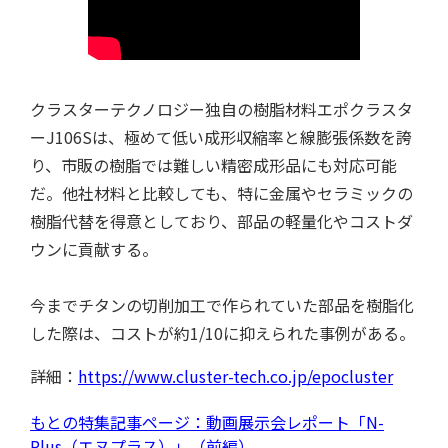
特集記事
クラスターテクノロジー独自の樹脂材料エポクラスタ
ーJ106Sは、極めて低い成形収縮率と線膨張係数を誇
り、市販の樹脂では難しい精密成形品にも対応可能
だ。他社材料と比較しても、特に金属やセラミックの
樹脂代替を得意としており、部品の軽量化やコストダ
ウンに貢献する。
今までチタンの切削加工で作られていた部品を樹脂化
用語集
した際は、コストが約1/10に抑えられた事例がある。
詳細：
https://www.cluster-tech.co.jp/epocluster
もとの特集記事ページ：動画展示会レポート「N-
Plus（エヌプラス）」（前編）