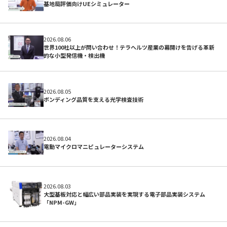
基地局評価向けUEシミュレーター
2026.08.06
世界100社以上が問い合わせ！テラヘルツ産業の幕開けを告げる革新
的な小型発信機・検出機
2026.08.05
ボンディング品質を支える光学検査技術
開発サポートのお願い
2026.08.04
電動マイクロマニピュレーターシステム
2026.08.03
大型基板対応と幅広い部品実装を実現する電子部品実装システム
「NPM-GW」