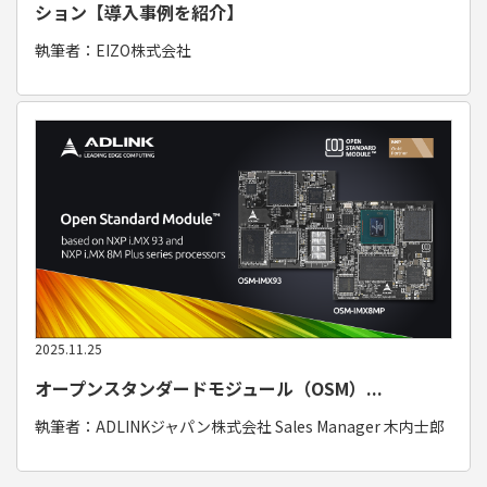
ション【導入事例を紹介】
執筆者：EIZO株式会社
取材予定
2025.11.25
オープンスタンダードモジュール（OSM）...
開発サポートのお願い
執筆者：ADLINKジャパン株式会社 Sales Manager 木内士郎